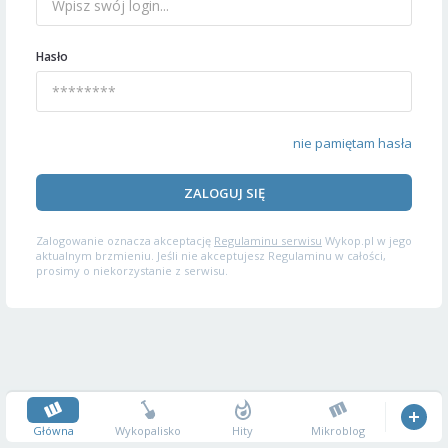
Hasło
nie pamiętam hasła
ZALOGUJ SIĘ
Zalogowanie oznacza akceptację
Regulaminu serwisu
Wykop.pl w jego
aktualnym brzmieniu. Jeśli nie akceptujesz Regulaminu w całości,
prosimy o niekorzystanie z serwisu.
Główna
Wykopalisko
Hity
Mikroblog