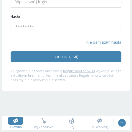
Hasło
nie pamiętam hasła
ZALOGUJ SIĘ
Zalogowanie oznacza akceptację
Regulaminu serwisu
Wykop.pl w jego
aktualnym brzmieniu. Jeśli nie akceptujesz Regulaminu w całości,
prosimy o niekorzystanie z serwisu.
Główna
Wykopalisko
Hity
Mikroblog