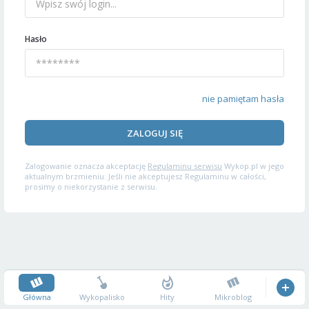
Hasło
nie pamiętam hasła
ZALOGUJ SIĘ
Zalogowanie oznacza akceptację
Regulaminu serwisu
Wykop.pl w jego
aktualnym brzmieniu. Jeśli nie akceptujesz Regulaminu w całości,
prosimy o niekorzystanie z serwisu.
Główna
Wykopalisko
Hity
Mikroblog