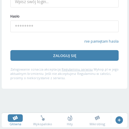
Hasło
nie pamiętam hasła
ZALOGUJ SIĘ
Zalogowanie oznacza akceptację
Regulaminu serwisu
Wykop.pl w jego
aktualnym brzmieniu. Jeśli nie akceptujesz Regulaminu w całości,
prosimy o niekorzystanie z serwisu.
Główna
Wykopalisko
Hity
Mikroblog