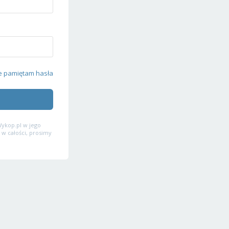
e pamiętam hasła
ykop.pl w jego
 w całości, prosimy