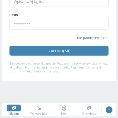
Hasło
nie pamiętam hasła
ZALOGUJ SIĘ
Zalogowanie oznacza akceptację
Regulaminu serwisu
Wykop.pl w jego
aktualnym brzmieniu. Jeśli nie akceptujesz Regulaminu w całości,
prosimy o niekorzystanie z serwisu.
Główna
Wykopalisko
Hity
Mikroblog