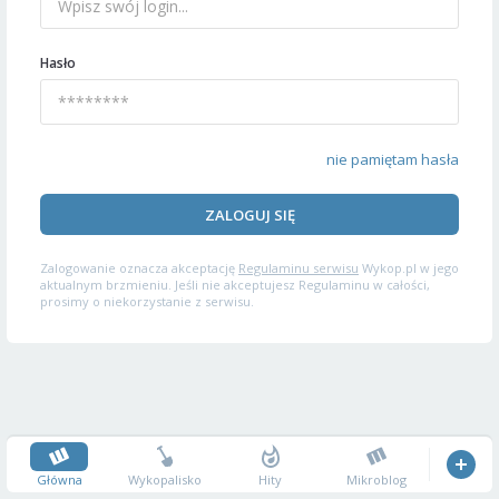
Hasło
nie pamiętam hasła
ZALOGUJ SIĘ
Zalogowanie oznacza akceptację
Regulaminu serwisu
Wykop.pl w jego
aktualnym brzmieniu. Jeśli nie akceptujesz Regulaminu w całości,
prosimy o niekorzystanie z serwisu.
Główna
Wykopalisko
Hity
Mikroblog