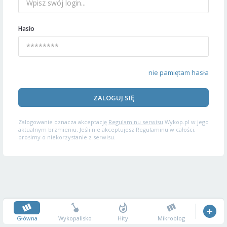
Hasło
nie pamiętam hasła
ZALOGUJ SIĘ
Zalogowanie oznacza akceptację
Regulaminu serwisu
Wykop.pl w jego
aktualnym brzmieniu. Jeśli nie akceptujesz Regulaminu w całości,
prosimy o niekorzystanie z serwisu.
Główna
Wykopalisko
Hity
Mikroblog