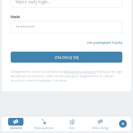
Hasło
nie pamiętam hasła
ZALOGUJ SIĘ
Zalogowanie oznacza akceptację
Regulaminu serwisu
Wykop.pl w jego
aktualnym brzmieniu. Jeśli nie akceptujesz Regulaminu w całości,
prosimy o niekorzystanie z serwisu.
Główna
Wykopalisko
Hity
Mikroblog