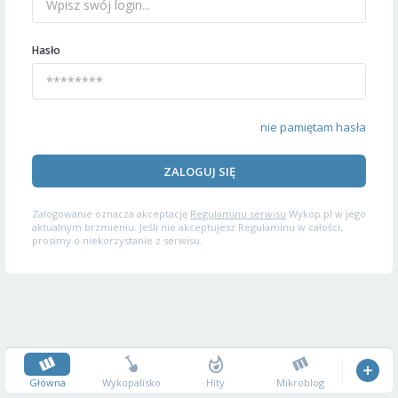
Hasło
nie pamiętam hasła
ZALOGUJ SIĘ
Zalogowanie oznacza akceptację
Regulaminu serwisu
Wykop.pl w jego
aktualnym brzmieniu. Jeśli nie akceptujesz Regulaminu w całości,
prosimy o niekorzystanie z serwisu.
Główna
Wykopalisko
Hity
Mikroblog