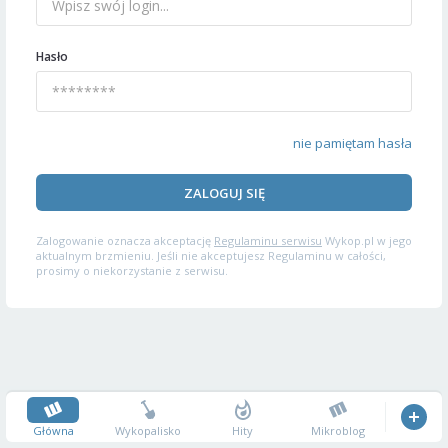
Hasło
nie pamiętam hasła
ZALOGUJ SIĘ
Zalogowanie oznacza akceptację
Regulaminu serwisu
Wykop.pl w jego
aktualnym brzmieniu. Jeśli nie akceptujesz Regulaminu w całości,
prosimy o niekorzystanie z serwisu.
Główna
Wykopalisko
Hity
Mikroblog