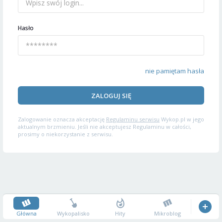
Hasło
nie pamiętam hasła
ZALOGUJ SIĘ
Zalogowanie oznacza akceptację
Regulaminu serwisu
Wykop.pl w jego
aktualnym brzmieniu. Jeśli nie akceptujesz Regulaminu w całości,
prosimy o niekorzystanie z serwisu.
Główna
Wykopalisko
Hity
Mikroblog