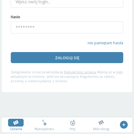
Hasło
nie pamiętam hasła
ZALOGUJ SIĘ
Zalogowanie oznacza akceptację
Regulaminu serwisu
Wykop.pl w jego
aktualnym brzmieniu. Jeśli nie akceptujesz Regulaminu w całości,
prosimy o niekorzystanie z serwisu.
Główna
Wykopalisko
Hity
Mikroblog