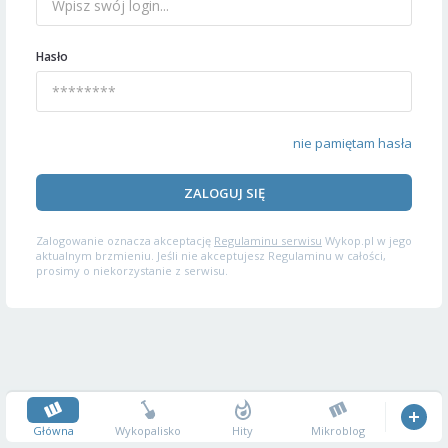
Hasło
nie pamiętam hasła
ZALOGUJ SIĘ
Zalogowanie oznacza akceptację
Regulaminu serwisu
Wykop.pl w jego
aktualnym brzmieniu. Jeśli nie akceptujesz Regulaminu w całości,
prosimy o niekorzystanie z serwisu.
Główna
Wykopalisko
Hity
Mikroblog