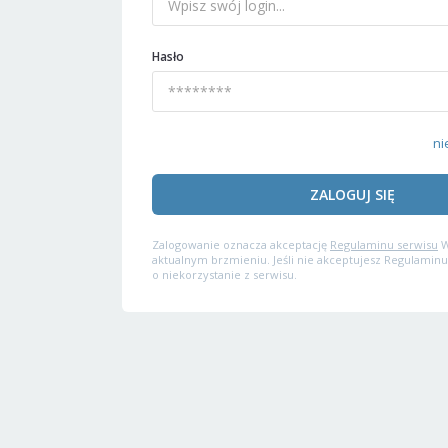
Hasło
ni
ZALOGUJ SIĘ
Zalogowanie oznacza akceptację
Regulaminu serwisu
W
aktualnym brzmieniu. Jeśli nie akceptujesz Regulaminu
o niekorzystanie z serwisu.