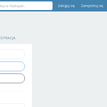
Zaloguj się
Zarejestruj się
ESTRACJA