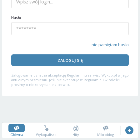
Hasło
nie pamiętam hasła
ZALOGUJ SIĘ
Zalogowanie oznacza akceptację
Regulaminu serwisu
Wykop.pl w jego
aktualnym brzmieniu. Jeśli nie akceptujesz Regulaminu w całości,
prosimy o niekorzystanie z serwisu.
Główna
Wykopalisko
Hity
Mikroblog