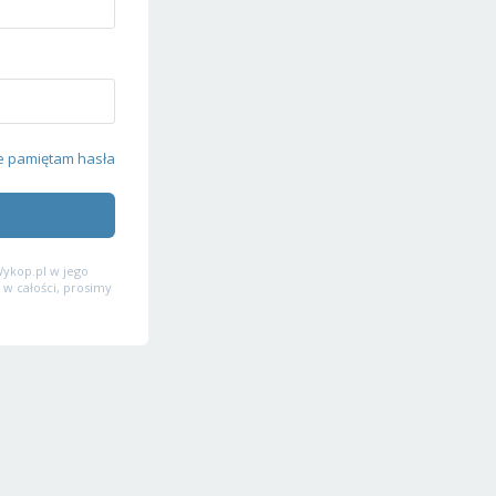
e pamiętam hasła
ykop.pl w jego
 w całości, prosimy