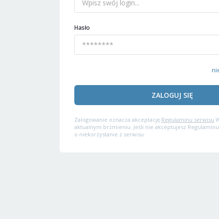
Hasło
ni
ZALOGUJ SIĘ
Zalogowanie oznacza akceptację
Regulaminu serwisu
W
aktualnym brzmieniu. Jeśli nie akceptujesz Regulaminu
o niekorzystanie z serwisu.