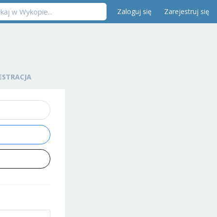
Zaloguj się
Zarejestruj się
ESTRACJA