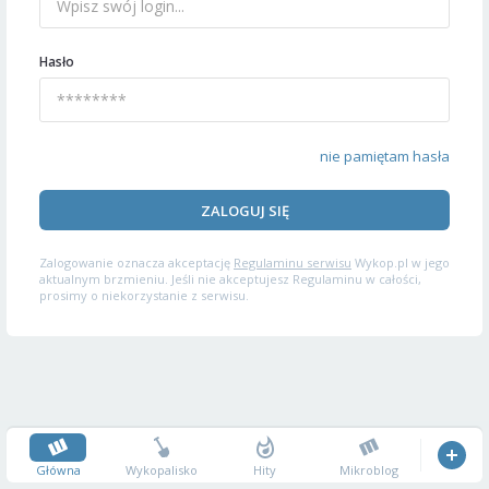
Hasło
nie pamiętam hasła
ZALOGUJ SIĘ
Zalogowanie oznacza akceptację
Regulaminu serwisu
Wykop.pl w jego
aktualnym brzmieniu. Jeśli nie akceptujesz Regulaminu w całości,
prosimy o niekorzystanie z serwisu.
Główna
Wykopalisko
Hity
Mikroblog