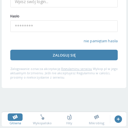
Hasło
nie pamiętam hasła
ZALOGUJ SIĘ
Zalogowanie oznacza akceptację
Regulaminu serwisu
Wykop.pl w jego
aktualnym brzmieniu. Jeśli nie akceptujesz Regulaminu w całości,
prosimy o niekorzystanie z serwisu.
Główna
Wykopalisko
Hity
Mikroblog