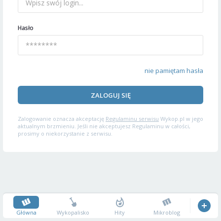
Hasło
nie pamiętam hasła
ZALOGUJ SIĘ
Zalogowanie oznacza akceptację
Regulaminu serwisu
Wykop.pl w jego
aktualnym brzmieniu. Jeśli nie akceptujesz Regulaminu w całości,
prosimy o niekorzystanie z serwisu.
Główna
Wykopalisko
Hity
Mikroblog