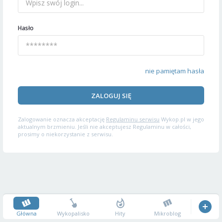
Hasło
nie pamiętam hasła
ZALOGUJ SIĘ
Zalogowanie oznacza akceptację
Regulaminu serwisu
Wykop.pl w jego
aktualnym brzmieniu. Jeśli nie akceptujesz Regulaminu w całości,
prosimy o niekorzystanie z serwisu.
Główna
Wykopalisko
Hity
Mikroblog