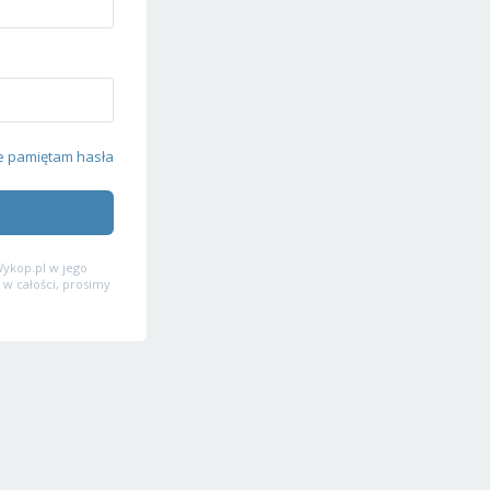
e pamiętam hasła
ykop.pl w jego
 w całości, prosimy