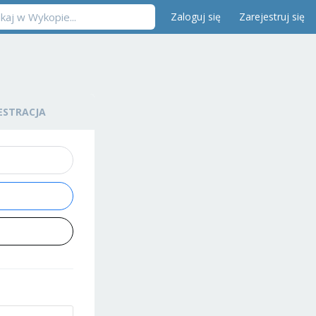
Zaloguj się
Zarejestruj się
ESTRACJA