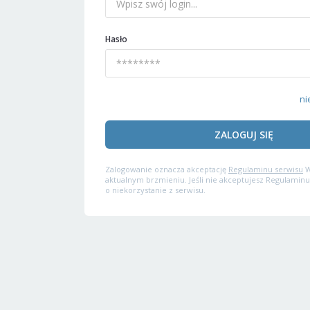
Hasło
ni
ZALOGUJ SIĘ
Zalogowanie oznacza akceptację
Regulaminu serwisu
W
aktualnym brzmieniu. Jeśli nie akceptujesz Regulaminu
o niekorzystanie z serwisu.