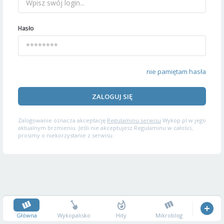
Hasło
nie pamiętam hasła
ZALOGUJ SIĘ
Zalogowanie oznacza akceptację
Regulaminu serwisu
Wykop.pl w jego
aktualnym brzmieniu. Jeśli nie akceptujesz Regulaminu w całości,
prosimy o niekorzystanie z serwisu.
Główna
Wykopalisko
Hity
Mikroblog