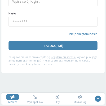
Hasło
nie pamiętam hasła
ZALOGUJ SIĘ
Zalogowanie oznacza akceptację
Regulaminu serwisu
Wykop.pl w jego
aktualnym brzmieniu. Jeśli nie akceptujesz Regulaminu w całości,
prosimy o niekorzystanie z serwisu.
Główna
Wykopalisko
Hity
Mikroblog