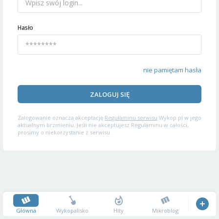
Hasło
nie pamiętam hasła
ZALOGUJ SIĘ
Zalogowanie oznacza akceptację
Regulaminu serwisu
Wykop.pl w jego
aktualnym brzmieniu. Jeśli nie akceptujesz Regulaminu w całości,
prosimy o niekorzystanie z serwisu.
Główna
Wykopalisko
Hity
Mikroblog