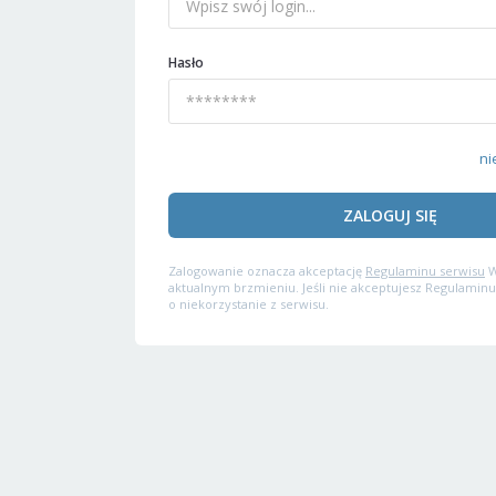
Hasło
ni
ZALOGUJ SIĘ
Zalogowanie oznacza akceptację
Regulaminu serwisu
W
aktualnym brzmieniu. Jeśli nie akceptujesz Regulaminu
o niekorzystanie z serwisu.