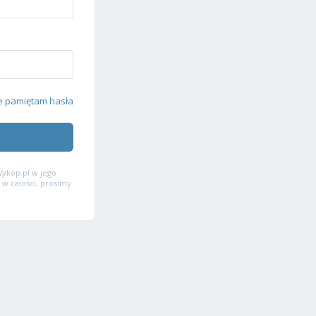
e pamiętam hasła
ykop.pl w jego
 w całości, prosimy