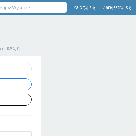
Zaloguj się
Zarejestruj się
ESTRACJA