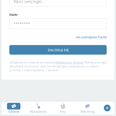
Hasło
nie pamiętam hasła
ZALOGUJ SIĘ
Zalogowanie oznacza akceptację
Regulaminu serwisu
Wykop.pl w jego
aktualnym brzmieniu. Jeśli nie akceptujesz Regulaminu w całości,
prosimy o niekorzystanie z serwisu.
Główna
Wykopalisko
Hity
Mikroblog