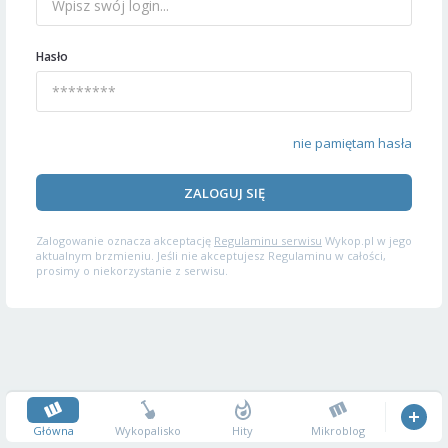
Hasło
nie pamiętam hasła
ZALOGUJ SIĘ
Zalogowanie oznacza akceptację
Regulaminu serwisu
Wykop.pl w jego
aktualnym brzmieniu. Jeśli nie akceptujesz Regulaminu w całości,
prosimy o niekorzystanie z serwisu.
Główna
Wykopalisko
Hity
Mikroblog