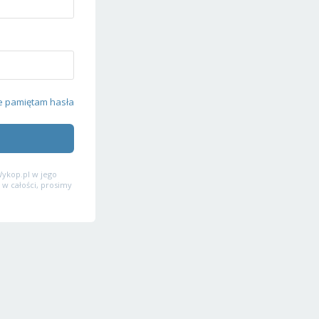
e pamiętam hasła
ykop.pl w jego
 w całości, prosimy