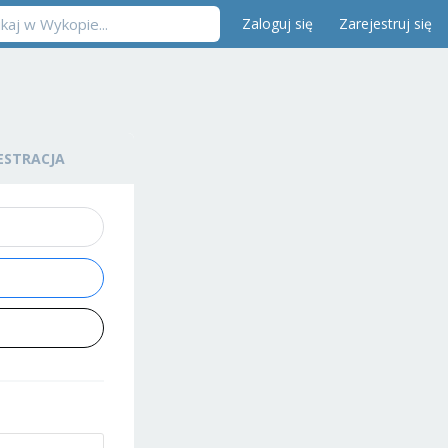
Zaloguj się
Zarejestruj się
ESTRACJA