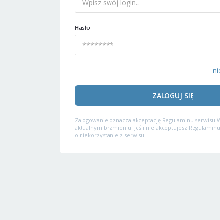
Hasło
ni
ZALOGUJ SIĘ
Zalogowanie oznacza akceptację
Regulaminu serwisu
W
aktualnym brzmieniu. Jeśli nie akceptujesz Regulaminu
o niekorzystanie z serwisu.