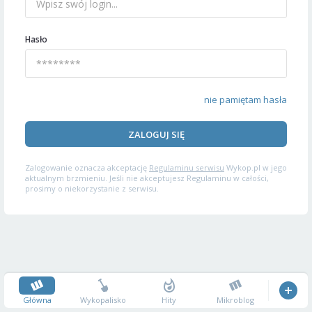
Hasło
nie pamiętam hasła
ZALOGUJ SIĘ
Zalogowanie oznacza akceptację
Regulaminu serwisu
Wykop.pl w jego
aktualnym brzmieniu. Jeśli nie akceptujesz Regulaminu w całości,
prosimy o niekorzystanie z serwisu.
Główna
Wykopalisko
Hity
Mikroblog