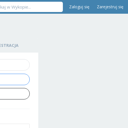
Zaloguj się
Zarejestruj się
ESTRACJA