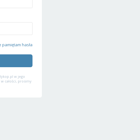
e pamiętam hasła
ykop.pl w jego
 w całości, prosimy