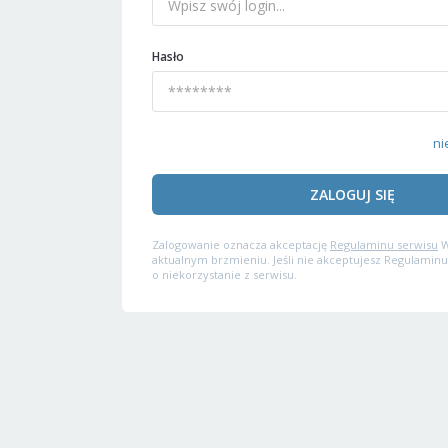
Hasło
ni
ZALOGUJ SIĘ
Zalogowanie oznacza akceptację
Regulaminu serwisu
W
aktualnym brzmieniu. Jeśli nie akceptujesz Regulaminu
o niekorzystanie z serwisu.