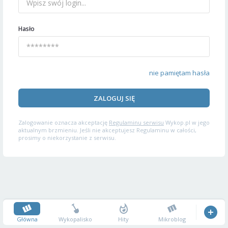
Hasło
nie pamiętam hasła
ZALOGUJ SIĘ
Zalogowanie oznacza akceptację
Regulaminu serwisu
Wykop.pl w jego
aktualnym brzmieniu. Jeśli nie akceptujesz Regulaminu w całości,
prosimy o niekorzystanie z serwisu.
Główna
Wykopalisko
Hity
Mikroblog