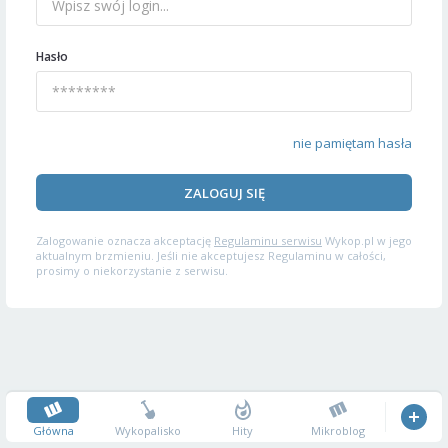
Hasło
nie pamiętam hasła
ZALOGUJ SIĘ
Zalogowanie oznacza akceptację
Regulaminu serwisu
Wykop.pl w jego
aktualnym brzmieniu. Jeśli nie akceptujesz Regulaminu w całości,
prosimy o niekorzystanie z serwisu.
Główna
Wykopalisko
Hity
Mikroblog