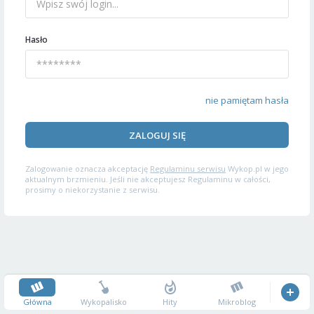
Hasło
nie pamiętam hasła
ZALOGUJ SIĘ
Zalogowanie oznacza akceptację
Regulaminu serwisu
Wykop.pl w jego
aktualnym brzmieniu. Jeśli nie akceptujesz Regulaminu w całości,
prosimy o niekorzystanie z serwisu.
Główna
Wykopalisko
Hity
Mikroblog