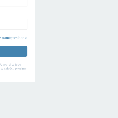
e pamiętam hasła
ykop.pl w jego
 w całości, prosimy