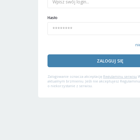
Hasło
ni
ZALOGUJ SIĘ
Zalogowanie oznacza akceptację
Regulaminu serwisu
W
aktualnym brzmieniu. Jeśli nie akceptujesz Regulaminu
o niekorzystanie z serwisu.