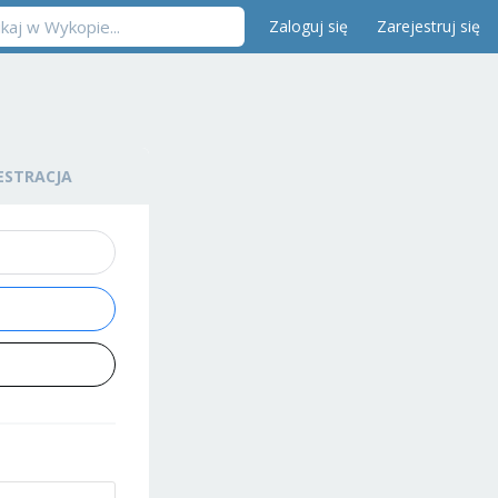
Zaloguj się
Zarejestruj się
ESTRACJA