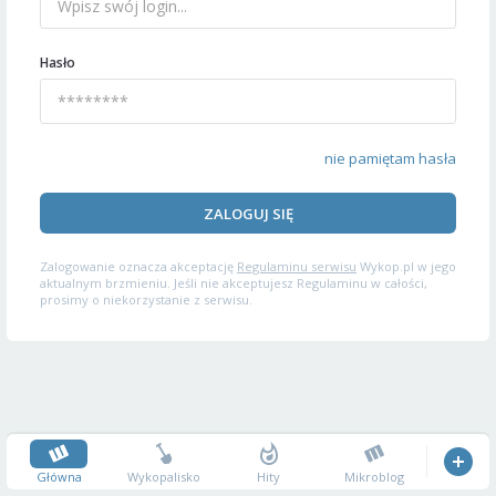
Hasło
nie pamiętam hasła
ZALOGUJ SIĘ
Zalogowanie oznacza akceptację
Regulaminu serwisu
Wykop.pl w jego
aktualnym brzmieniu. Jeśli nie akceptujesz Regulaminu w całości,
prosimy o niekorzystanie z serwisu.
Główna
Wykopalisko
Hity
Mikroblog