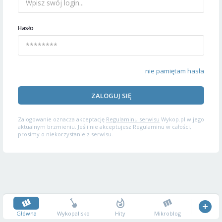
Hasło
nie pamiętam hasła
ZALOGUJ SIĘ
Zalogowanie oznacza akceptację
Regulaminu serwisu
Wykop.pl w jego
aktualnym brzmieniu. Jeśli nie akceptujesz Regulaminu w całości,
prosimy o niekorzystanie z serwisu.
Główna
Wykopalisko
Hity
Mikroblog