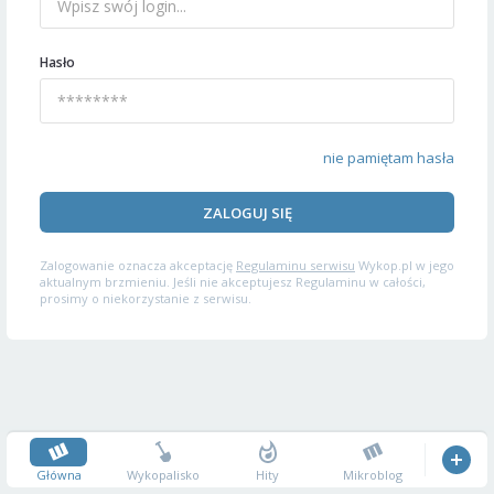
Hasło
nie pamiętam hasła
ZALOGUJ SIĘ
Zalogowanie oznacza akceptację
Regulaminu serwisu
Wykop.pl w jego
aktualnym brzmieniu. Jeśli nie akceptujesz Regulaminu w całości,
prosimy o niekorzystanie z serwisu.
Główna
Wykopalisko
Hity
Mikroblog