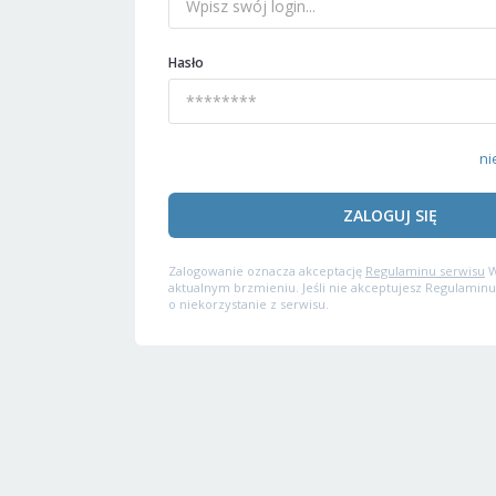
Hasło
ni
ZALOGUJ SIĘ
Zalogowanie oznacza akceptację
Regulaminu serwisu
W
aktualnym brzmieniu. Jeśli nie akceptujesz Regulaminu
o niekorzystanie z serwisu.