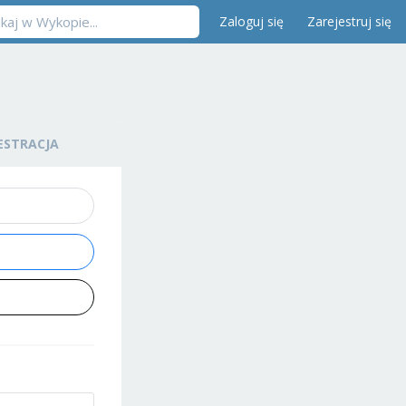
Zaloguj się
Zarejestruj się
ESTRACJA