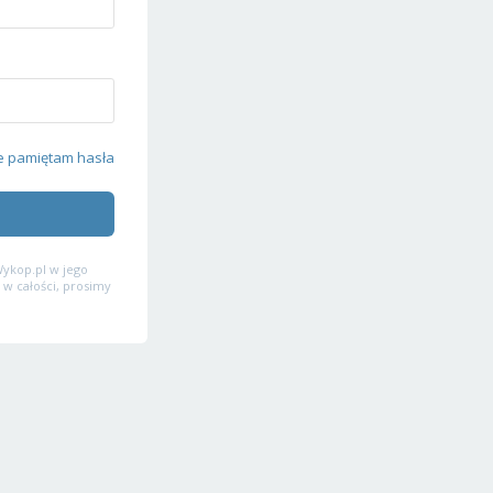
e pamiętam hasła
ykop.pl w jego
 w całości, prosimy