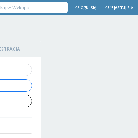
Zaloguj się
Zarejestruj się
ESTRACJA