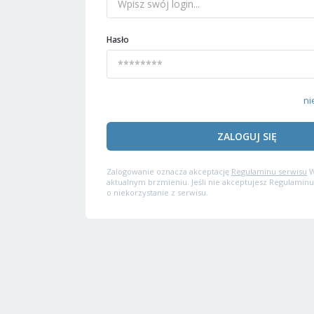
Hasło
ni
ZALOGUJ SIĘ
Zalogowanie oznacza akceptację
Regulaminu serwisu
W
aktualnym brzmieniu. Jeśli nie akceptujesz Regulaminu
o niekorzystanie z serwisu.