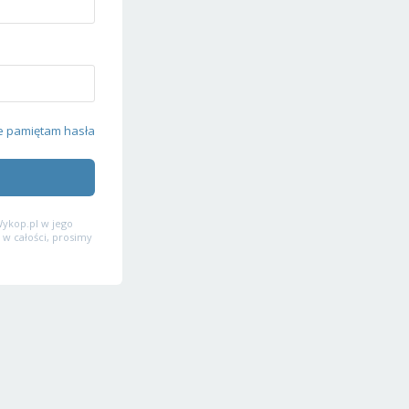
e pamiętam hasła
ykop.pl w jego
 w całości, prosimy