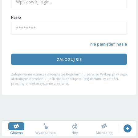
Hasło
nie pamiętam hasła
ZALOGUJ SIĘ
Zalogowanie oznacza akceptację
Regulaminu serwisu
Wykop.pl w jego
aktualnym brzmieniu. Jeśli nie akceptujesz Regulaminu w całości,
prosimy o niekorzystanie z serwisu.
Główna
Wykopalisko
Hity
Mikroblog