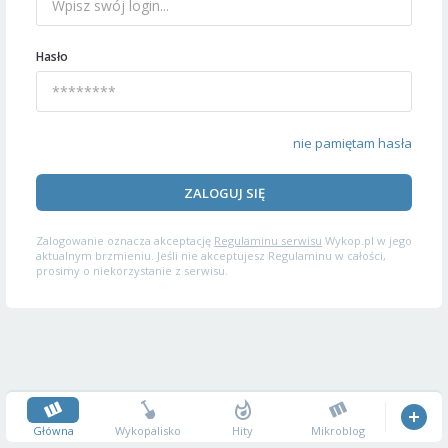
Hasło
nie pamiętam hasła
ZALOGUJ SIĘ
Zalogowanie oznacza akceptację
Regulaminu serwisu
Wykop.pl w jego
aktualnym brzmieniu. Jeśli nie akceptujesz Regulaminu w całości,
prosimy o niekorzystanie z serwisu.
Główna
Wykopalisko
Hity
Mikroblog