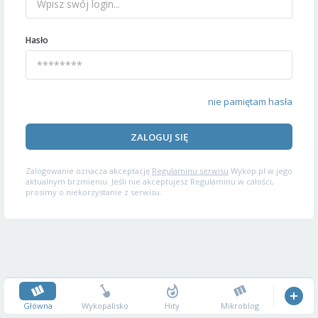
Hasło
nie pamiętam hasła
ZALOGUJ SIĘ
Zalogowanie oznacza akceptację
Regulaminu serwisu
Wykop.pl w jego
aktualnym brzmieniu. Jeśli nie akceptujesz Regulaminu w całości,
prosimy o niekorzystanie z serwisu.
Główna
Wykopalisko
Hity
Mikroblog