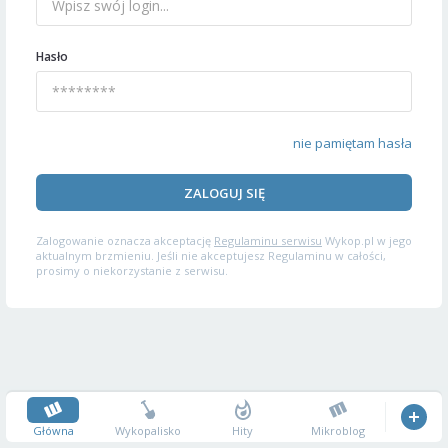
Hasło
nie pamiętam hasła
ZALOGUJ SIĘ
Zalogowanie oznacza akceptację
Regulaminu serwisu
Wykop.pl w jego
aktualnym brzmieniu. Jeśli nie akceptujesz Regulaminu w całości,
prosimy o niekorzystanie z serwisu.
Główna
Wykopalisko
Hity
Mikroblog