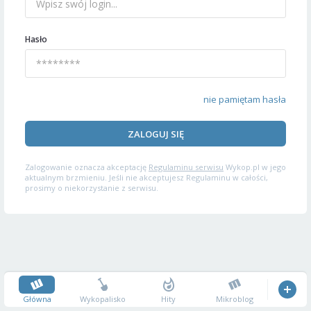
Hasło
nie pamiętam hasła
ZALOGUJ SIĘ
Zalogowanie oznacza akceptację
Regulaminu serwisu
Wykop.pl w jego
aktualnym brzmieniu. Jeśli nie akceptujesz Regulaminu w całości,
prosimy o niekorzystanie z serwisu.
Główna
Wykopalisko
Hity
Mikroblog