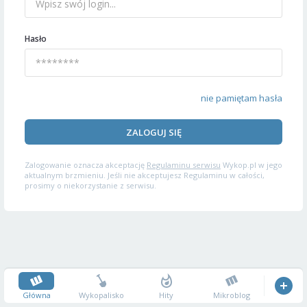
Hasło
nie pamiętam hasła
ZALOGUJ SIĘ
Zalogowanie oznacza akceptację
Regulaminu serwisu
Wykop.pl w jego
aktualnym brzmieniu. Jeśli nie akceptujesz Regulaminu w całości,
prosimy o niekorzystanie z serwisu.
Główna
Wykopalisko
Hity
Mikroblog