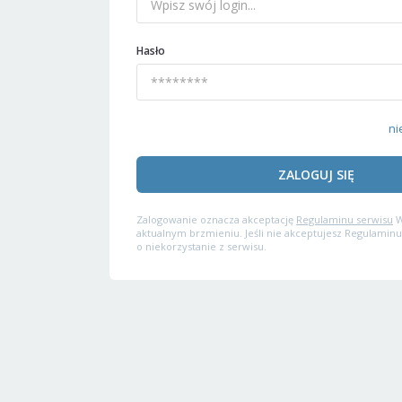
Hasło
ni
ZALOGUJ SIĘ
Zalogowanie oznacza akceptację
Regulaminu serwisu
W
aktualnym brzmieniu. Jeśli nie akceptujesz Regulaminu
o niekorzystanie z serwisu.