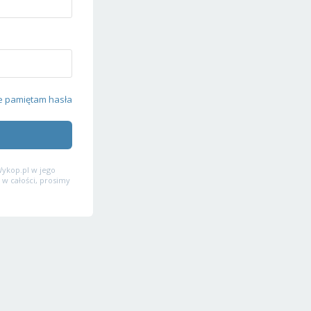
e pamiętam hasła
ykop.pl w jego
 w całości, prosimy