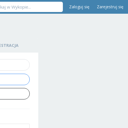
Zaloguj się
Zarejestruj się
ESTRACJA