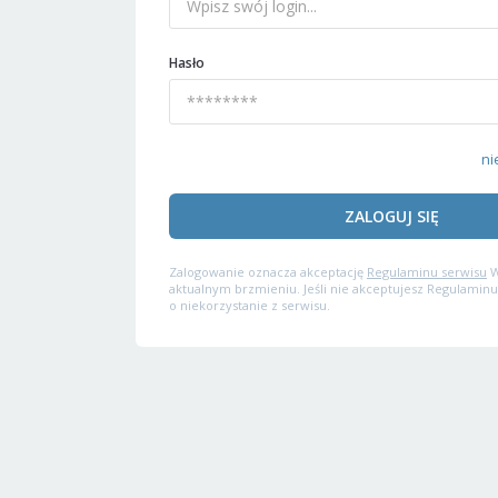
Hasło
ni
ZALOGUJ SIĘ
Zalogowanie oznacza akceptację
Regulaminu serwisu
W
aktualnym brzmieniu. Jeśli nie akceptujesz Regulaminu
o niekorzystanie z serwisu.