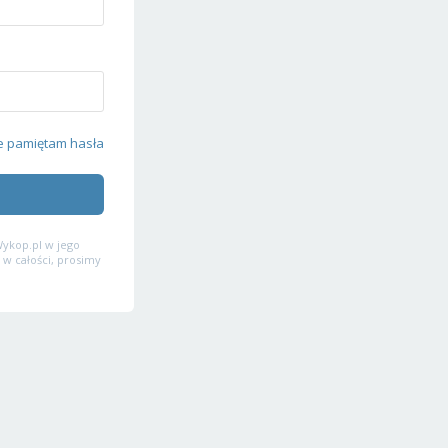
e pamiętam hasła
ykop.pl w jego
 w całości, prosimy