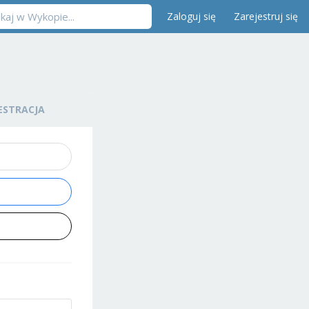
Zaloguj się
Zarejestruj się
ESTRACJA