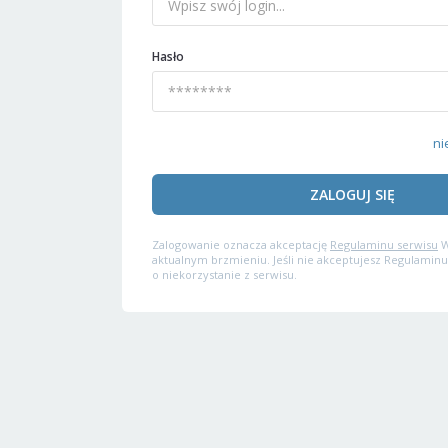
Hasło
ni
ZALOGUJ SIĘ
Zalogowanie oznacza akceptację
Regulaminu serwisu
W
aktualnym brzmieniu. Jeśli nie akceptujesz Regulaminu
o niekorzystanie z serwisu.