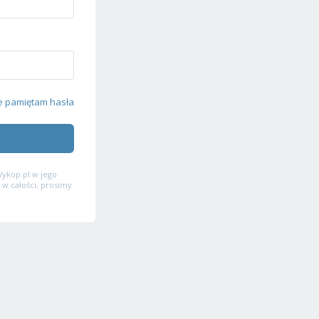
e pamiętam hasła
ykop.pl w jego
 w całości, prosimy