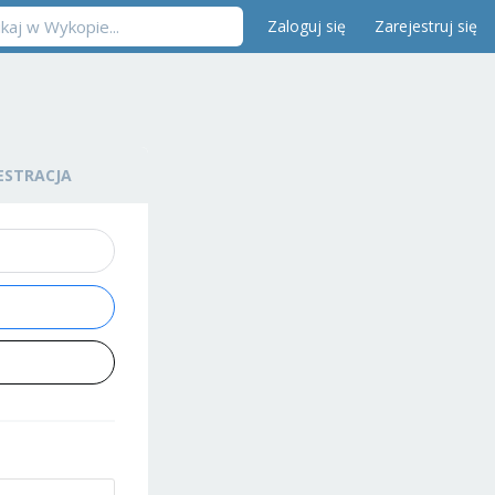
Zaloguj się
Zarejestruj się
ESTRACJA