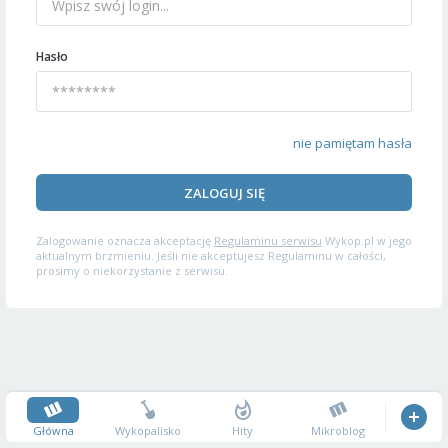
Hasło
nie pamiętam hasła
ZALOGUJ SIĘ
Zalogowanie oznacza akceptację
Regulaminu serwisu
Wykop.pl w jego
aktualnym brzmieniu. Jeśli nie akceptujesz Regulaminu w całości,
prosimy o niekorzystanie z serwisu.
Główna
Wykopalisko
Hity
Mikroblog